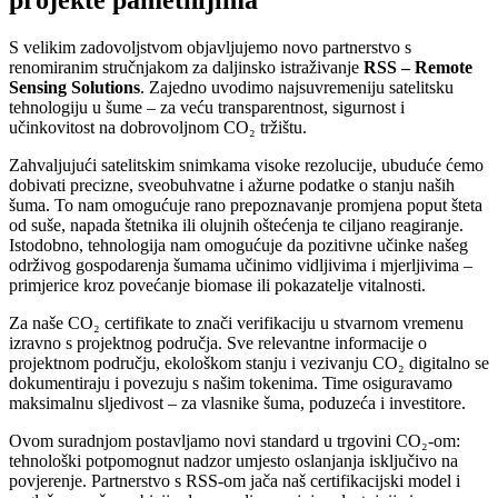
S velikim zadovoljstvom objavljujemo novo partnerstvo s
renomiranim stručnjakom za daljinsko istraživanje
RSS – Remote
Sensing Solutions
. Zajedno uvodimo najsuvremeniju satelitsku
tehnologiju u šume – za veću transparentnost, sigurnost i
učinkovitost na dobrovoljnom CO₂ tržištu.
Zahvaljujući satelitskim snimkama visoke rezolucije, ubuduće ćemo
dobivati precizne, sveobuhvatne i ažurne podatke o stanju naših
šuma. To nam omogućuje rano prepoznavanje promjena poput šteta
od suše, napada štetnika ili olujnih oštećenja te ciljano reagiranje.
Istodobno, tehnologija nam omogućuje da pozitivne učinke našeg
održivog gospodarenja šumama učinimo vidljivima i mjerljivima –
primjerice kroz povećanje biomase ili pokazatelje vitalnosti.
Za naše CO₂ certifikate to znači verifikaciju u stvarnom vremenu
izravno s projektnog područja. Sve relevantne informacije o
projektnom području, ekološkom stanju i vezivanju CO₂ digitalno se
dokumentiraju i povezuju s našim tokenima. Time osiguravamo
maksimalnu sljedivost – za vlasnike šuma, poduzeća i investitore.
Ovom suradnjom postavljamo novi standard u trgovini CO₂-om:
tehnološki potpomognut nadzor umjesto oslanjanja isključivo na
povjerenje. Partnerstvo s RSS-om jača naš certifikacijski model i