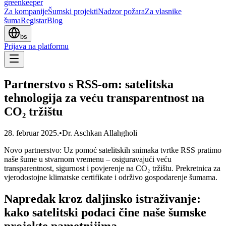
greenkeeper
Za kompanije
Šumski projekti
Nadzor požara
Za vlasnike
šuma
Registar
Blog
bs
Prijava na platformu
Partnerstvo s RSS-om: satelitska
tehnologija za veću transparentnost na
CO₂ tržištu
28. februar 2025.
•
Dr. Aschkan Allahgholi
Novo partnerstvo: Uz pomoć satelitskih snimaka tvrtke RSS pratimo
naše šume u stvarnom vremenu – osiguravajući veću
transparentnost, sigurnost i povjerenje na CO₂ tržištu. Prekretnica za
vjerodostojne klimatske certifikate i održivo gospodarenje šumama.
Napredak kroz daljinsko istraživanje:
kako satelitski podaci čine naše šumske
projekte pametnijima