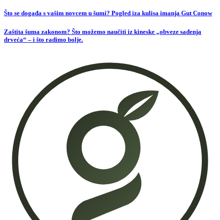
Što se događa s vašim novcem u šumi? Pogled iza kulisa imanja Gut Conow
Zaštita šuma zakonom? Što možemo naučiti iz kineske „obveze sađenja
drveća“ – i što radimo bolje.