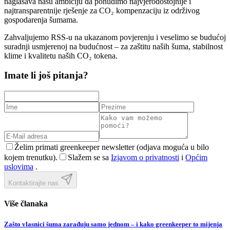
naglašava našu ambiciju da ponudimo najvjerodostojnije i
najtransparentnije rješenje za CO₂ kompenzaciju iz održivog
gospodarenja šumama.
Zahvaljujemo RSS-u na ukazanom povjerenju i veselimo se budućoj
suradnji usmjerenoj na budućnost – za zaštitu naših šuma, stabilnost
klime i kvalitetu naših CO₂ tokena.
Imate li još pitanja?
Želim primati greenkeeper newsletter (odjava moguća u bilo
kojem trenutku).
Slažem se sa
Izjavom o privatnosti
i
Općim
uslovima
.
Kontaktirajte nas
Više članaka
Zašto vlasnici šuma zarađuju samo jednom – i kako greenkeeper to mijenja