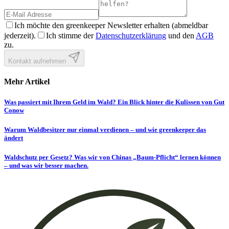
Ich möchte den greenkeeper Newsletter erhalten (abmeldbar
jederzeit).
Ich stimme der
Datenschutzerklärung
und den
AGB
zu.
Kontakt aufnehmen
Mehr Artikel
Was passiert mit Ihrem Geld im Wald? Ein Blick hinter die Kulissen von Gut
Conow
Warum Waldbesitzer nur einmal verdienen – und wie greenkeeper das
ändert
Waldschutz per Gesetz? Was wir von Chinas „Baum-Pflicht“ lernen können
– und was wir besser machen.