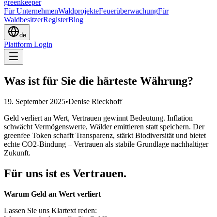
greenkeeper
Für Unternehmen
Waldprojekte
Feuerüberwachung
Für
Waldbesitzer
Register
Blog
de
Plattform Login
Was ist für Sie die härteste Währung?
19. September 2025
•
Denise Rieckhoff
Geld verliert an Wert, Vertrauen gewinnt Bedeutung. Inflation
schwächt Vermögenswerte, Wälder emittieren statt speichern. Der
greenfee Token schafft Transparenz, stärkt Biodiversität und bietet
echte CO2-Bindung – Vertrauen als stabile Grundlage nachhaltiger
Zukunft.
Für uns ist es Vertrauen.
Warum Geld an Wert verliert
Lassen Sie uns Klartext reden: