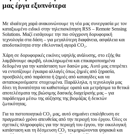
μας έργα εξυπνότερα
Με ιδιαίτερη χαρά ανακοινώνουμε τη νέα μας συνεργασία με τον
καταξιωμένο ειδικό στην τηλεπισκόπηση RSS – Remote Sensing
Solutions. Μαζί εισάγουμε την πιο σύγχρονη δορυφορική
τεχνολογία στα δάση – για μεγαλύτερη διαφάνεια, ασφάλεια και
αποδοτικότητα στην εθελοντική αγορά CO₂.
Χάρη σε δορυφορικές εικόνες υψηλής ανάλυσης, στο εξής θα
λαμβάνουμε ακριβή, ολοκληρωμένα και επικαιροποιημένα
δεδομένα για την κατάσταση των δασών μας. Αυτό μας επιτρέπει
να εντοπίζουμε έγκαιρα αλλαγές όπως ζημιές από ξηρασία,
προσβολές από παράσιτα ή ζημιές από καταιγίδες και να
ανταποκρινόμαστε στοχευμένα. Παράλληλα, η τεχνολογία μας
δίνει τη δυνατότητα να καθιστούμε ορατά και μετρήσιμα τα θετικά
αποτελέσματα της βιώσιμης δασικής διαχείρισής μας – για
παράδειγμα μέσω της αύξησης της βιομάζας ή δεικτών
ζωτικότητας.
Για τα πιστοποιητικά CO₂ μας, αυτό σημαίνει επαλήθευση σε
πραγματικό χρόνο απευθείας από την περιοχή του έργου. Όλες οι
σχετικές πληροφορίες για την περιοχή του έργου, την οικολογική
κατάσταση και τη δέσμευση CO₂ τεκμηριώνονται ψηφιακά και