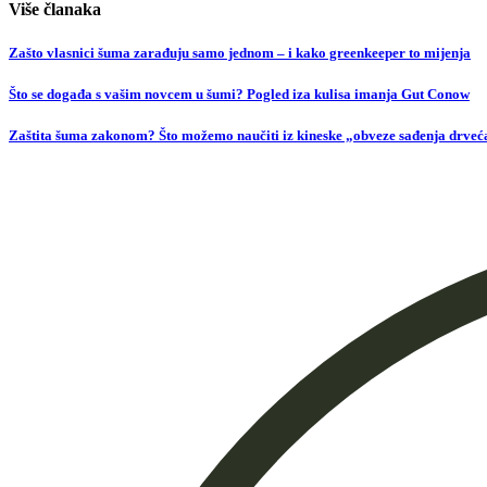
Više članaka
Zašto vlasnici šuma zarađuju samo jednom – i kako greenkeeper to mijenja
Što se događa s vašim novcem u šumi? Pogled iza kulisa imanja Gut Conow
Zaštita šuma zakonom? Što možemo naučiti iz kineske „obveze sađenja drveća“