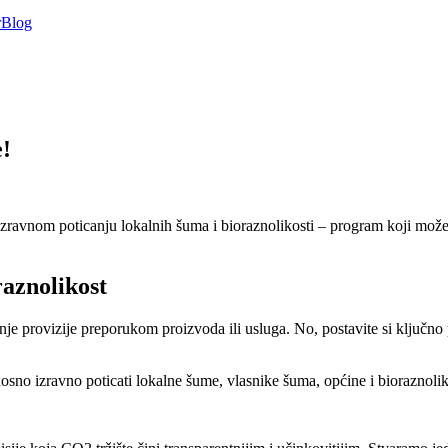
r
Blog
e!
zravnom poticanju lokalnih šuma i bioraznolikosti – program koji može 
raznolikost
anje provizije preporukom proizvoda ili usluga. No, postavite si ključno 
sno izravno poticati lokalne šume, vlasnike šuma, općine i bioraznoli