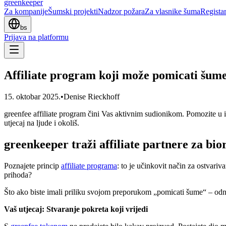
greenkeeper
Za kompanije
Šumski projekti
Nadzor požara
Za vlasnike šuma
Regista
bs
Prijava na platformu
Affiliate program koji može pomicati šum
15. oktobar 2025.
•
Denise Rieckhoff
greenfee affiliate program čini Vas aktivnim sudionikom. Pomozite u i
utjecaj na ljude i okoliš.
greenkeeper traži affiliate partnere za bio
Poznajete princip
affiliate programa
: to je učinkovit način za ostvariv
prihoda?
Što ako biste imali priliku svojom preporukom „pomicati šume“ – odno
Vaš utjecaj: Stvaranje pokreta koji vrijedi