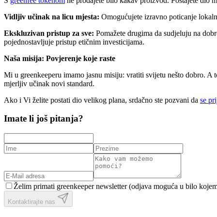
S
greenfee tokenom
ne prodajete bilo kakav proizvod. Postajete dio mi
Vidljiv učinak na licu mjesta:
Omogućujete izravno poticanje lokalnih
Ekskluzivan pristup za sve:
Pomažete drugima da sudjeluju na dobrov
pojednostavljuje pristup etičnim investicijama.
Naša misija: Povjerenje koje raste
Mi u greenkeeperu imamo jasnu misiju: vratiti svijetu nešto dobro. A to
mjerljiv učinak novi standard.
Ako i Vi želite postati dio velikog plana, srdačno ste pozvani da
se pri
Imate li još pitanja?
Želim primati greenkeeper newsletter (odjava moguća u bilo kojem
Kontaktirajte nas