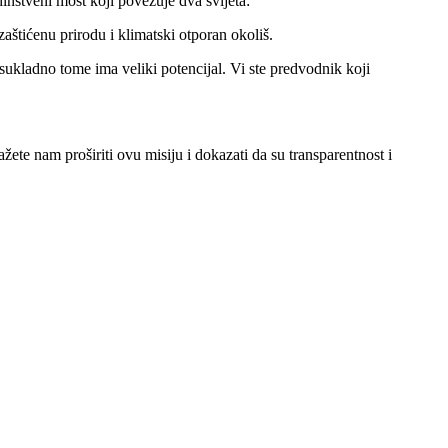
dinstveni most koji povezuje dva svijeta:
aštićenu prirodu i klimatski otporan okoliš.
ukladno tome ima veliki potencijal. Vi ste predvodnik koji
žete nam proširiti ovu misiju i dokazati da su transparentnost i