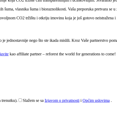
sije koja CO2 tržište čini transparentnijim i učinkovitijim. Stvaramo je
 šuma, vlasnika šuma i bioraznolikosti. Vaša preporuka pretvara se u z
oljnom CO2 tržištu i otkriju imovinu koja je još gotovo neistražena i s
 je jednostavnije nego što ste ikada mislili. Kroz Vaše partnerstvo poma
javite
kao affiliate partner – reforest the world for generations to come!
 trenutku).
Slažem se sa
Izjavom o privatnosti
i
Općim uslovima
.