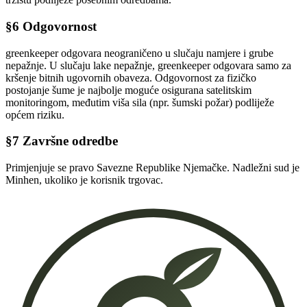
§6 Odgovornost
greenkeeper odgovara neograničeno u slučaju namjere i grube
nepažnje. U slučaju lake nepažnje, greenkeeper odgovara samo za
kršenje bitnih ugovornih obaveza. Odgovornost za fizičko
postojanje šume je najbolje moguće osigurana satelitskim
monitoringom, međutim viša sila (npr. šumski požar) podliježe
općem riziku.
§7 Završne odredbe
Primjenjuje se pravo Savezne Republike Njemačke. Nadležni sud je
Minhen, ukoliko je korisnik trgovac.