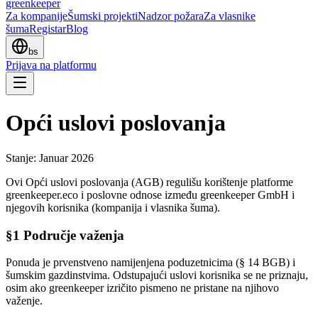
greenkeeper
Za kompanije
Šumski projekti
Nadzor požara
Za vlasnike
šuma
Registar
Blog
bs
Prijava na platformu
Opći uslovi poslovanja
Stanje: Januar 2026
Ovi Opći uslovi poslovanja (AGB) regulišu korištenje platforme
greenkeeper.eco i poslovne odnose između greenkeeper GmbH i
njegovih korisnika (kompanija i vlasnika šuma).
§1 Područje važenja
Ponuda je prvenstveno namijenjena poduzetnicima (§ 14 BGB) i
šumskim gazdinstvima. Odstupajući uslovi korisnika se ne priznaju,
osim ako greenkeeper izričito pismeno ne pristane na njihovo
važenje.