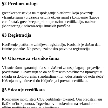
§2 Predmet usluge
greenkeeper stavlja na raspolaganje platformu koja povezuje
vlasnike šuma (pružaoce usluga ekosistema) i kompanije (kupce
certifikata). greenkeeper pritom preuzima certifikaciju, nadzor
(Monitoring) i tokenizaciju šumskih površina.
§3 Registracija
Korištenje platforme zahtijeva registraciju. Korisnik je dužan dati
istinite podatke. Ne postoji zakonsko pravo na registraciju.
§4 Obaveze za vlasnike šuma
Vlasnici šuma garantuju da su ovlašteni za raspolaganje prijavljenim
površinama. Obavezuju se da će šumskim površinama upravljati u
skladu sa dogovorenim standardima (npr. odustajanje od gola sječe).
Kršenja mogu dovesti do isključenja i povrata certifikata.
§5 Sticanje certifikata
Kompanije mogu steći CO2 certifikate (tokene). Oni predstavljaju
fizički učinak ponora. Trgovina ovim tokenima na sekundarnom
tržištu podliježe posebnim odredbama.