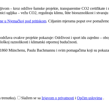
mljivom – kroz održive šumske projekte, transparentne CO2 certifikate 
i ugljika – vežu CO2, reguliraju klimu, štite bioraznolikost i stvaraju 
ume u Njemačkoj pod pritiskom
. Ciljanim mjerama poput ove pomažemo d
žava ovakve projekte pokazuje: Održivost i sport idu zajedno – oboje 
oškoj raznolikosti i klimatski otpornoj budućnosti.
1860 Münchenu, Paulu Bachmannu i svim pomagačima koji su pokazali da 
 trenutku).
Slažem se sa
Izjavom o privatnosti
i
Općim uslovima
.