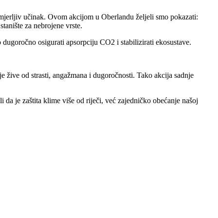
i mjerljiv učinak. Ovom akcijom u Oberlandu željeli smo pokazati:
stanište za nebrojene vrste.
ugoročno osigurati apsorpciju CO2 i stabilizirati ekosustave.
žive od strasti, angažmana i dugoročnosti. Tako akcija sadnje
je zaštita klime više od riječi, već zajedničko obećanje našoj