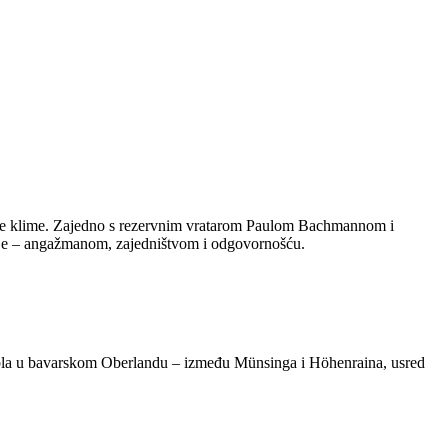
ite klime. Zajedno s rezervnim vratarom Paulom Bachmannom i
anje – angažmanom, zajedništvom i odgovornošću.
abla u bavarskom Oberlandu – između Münsinga i Höhenraina, usred