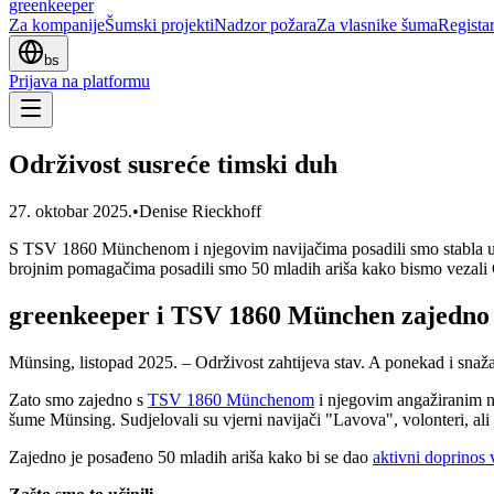
greenkeeper
Za kompanije
Šumski projekti
Nadzor požara
Za vlasnike šuma
Regista
bs
Prijava na platformu
Održivost susreće timski duh
27. oktobar 2025.
•
Denise Rieckhoff
S TSV 1860 Münchenom i njegovim navijačima posadili smo stabla u 
brojnim pomagačima posadili smo 50 mladih ariša kako bismo vezali C
greenkeeper i TSV 1860 München zajedno s
Münsing, listopad 2025. – Održivost zahtijeva stav. A ponekad i snaža
Zato smo zajedno s
TSV 1860 Münchenom
i njegovim angažiranim n
šume Münsing. Sudjelovali su vjerni navijači "Lavova", volonteri, ali 
Zajedno je posađeno 50 mladih ariša kako bi se dao
aktivni doprinos