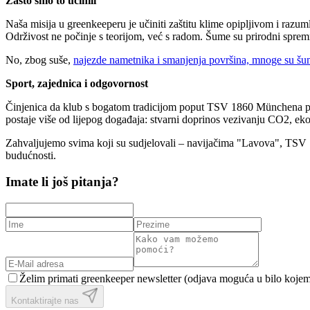
Zašto smo to učinili
Naša misija u greenkeeperu je učiniti zaštitu klime opipljivom i razu
Održivost ne počinje s teorijom, već s radom. Šume su prirodni spremnic
No, zbog suše,
najezde nametnika i smanjenja površina, mnoge su š
Sport, zajednica i odgovornost
Činjenica da klub s bogatom tradicijom poput TSV 1860 Münchena podr
postaje više od lijepog događaja: stvarni doprinos vezivanju CO2, ekol
Zahvaljujemo svima koji su sudjelovali – navijačima "Lavova", TSV 
budućnosti.
Imate li još pitanja?
Želim primati greenkeeper newsletter (odjava moguća u bilo kojem
Kontaktirajte nas