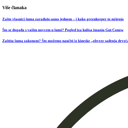
Više članaka
Zašto vlasnici šuma zarađuju samo jednom – i kako greenkeeper to mijenja
Što se događa s vašim novcem u šumi? Pogled iza kulisa imanja Gut Conow
Zaštita šuma zakonom? Što možemo naučiti iz kineske „obveze sađenja drveća“