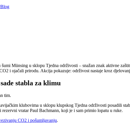
r
Blog
šumi Münsing u sklopu Tjedna održivosti – snažan znak aktivne zašt
O2 i ojačali prirodu. Akcija pokazuje: održivost nastaje kroz djelov
ade stabla za klimu
n tim.
avijačkim klubovima u sklopu klupskog Tjedna održivosti posadili st
i rezervni vratar Paul Bachmann, koji je i sam primio lopatu u ruke.
 vezivanju CO2 i pošumljavanju
.