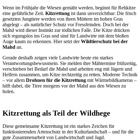
Wenn im Frühjahr die Wiesen gemäht werden, beginnt für Rehkitze
eine gefährliche Zeit.
Kitzrettung
ist dann unverzichtbar: Die frisch
gesetzten Jungtiere werden von ihren Müttern im hohen Gras
abgelegt – als natürlicher Schutz vor Fressfeinden. Doch bei der
Mahd wird dieser Instinkt zur tödlichen Falle. Die Kitze drücken
sich regungslos ins Gras und sind für Landwirte mit dem bloßen
Auge kaum zu erkennen. Hier setzt der
Wildtierschutz bei der
Mahd
an.
Gerade deshalb zeigen viele Landwirte heute ein starkes
Verantwortungsbewusstsein. Sie melden ihre Mähtermine frühzeitig,
verschieben bei Bedarf die Mahd und arbeiten eng mit Jägern und
Helfern zusammen, um Kitze rechtzeitig zu retten. Moderne Technik
– vor allem
Drohnen für die Kitzrettung
mit Wärmebildkameras –
hilft dabei, die Tiere morgens vor der Mahd aus den Wiesen zu
holen.
Kitzrettung als Teil der Wildhege
Diese gemeinsame Kitzrettung ist ein starkes Zeichen für
funktionierenden Artenschutz in der Kulturlandschaft – und für die
gute Zusammenarbeit von Landwirtschaft und Jagd.