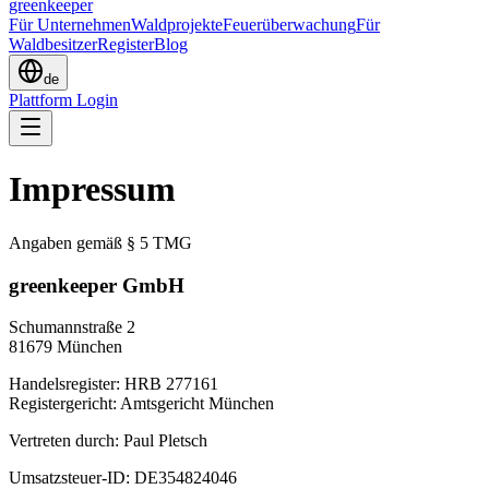
greenkeeper
Für Unternehmen
Waldprojekte
Feuerüberwachung
Für
Waldbesitzer
Register
Blog
de
Plattform Login
Impressum
Angaben gemäß § 5 TMG
greenkeeper GmbH
Schumannstraße 2
81679 München
Handelsregister: HRB 277161
Registergericht: Amtsgericht München
Vertreten durch: Paul Pletsch
Umsatzsteuer-ID: DE354824046