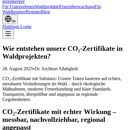
greenkeeper
Für Unternehmen
Waldprojekte
Feuerüberwachung
Für
Waldbesitzer
Register
Blog
de
Plattform Login
Wie entstehen unsere CO₂-Zertifikate in
Waldprojekten?
28. August 2025
•
Dr. Aschkan Allahgholi
CO₂-Zertifikate mit Substanz: Unsere Token basieren auf echten,
messbaren Veränderungen im Wald – durch ökologische
Maßnahmen, moderne Fernerkundung und klare Standards.
Transparent, überprüfbar und angepasst an regionale
Gegebenheiten.
CO₂-Zertifikate mit echter Wirkung –
messbar, nachvollziehbar, regional
angepasst