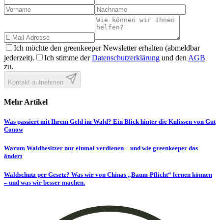
Ich möchte den greenkeeper Newsletter erhalten (abmeldbar
jederzeit).
Ich stimme der
Datenschutzerklärung
und den
AGB
zu.
Kontakt aufnehmen
Mehr Artikel
Was passiert mit Ihrem Geld im Wald? Ein Blick hinter die Kulissen von Gut
Conow
Warum Waldbesitzer nur einmal verdienen – und wie greenkeeper das
ändert
Waldschutz per Gesetz? Was wir von Chinas „Baum-Pflicht“ lernen können
– und was wir besser machen.