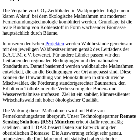
Die Vergabe von CO₂-Zertifikaten in Waldprojekten folgt einem
klaren Ablauf, bei dem ökologische Maßnahmen mit moderner
Fernerkundungstechnologie kombiniert werden. Grundlage ist die
reale Bindung von Kohlenstoff in Form wachsender Biomasse –
hauptsächlich durch Bäume.
In unseren deutschen
Projekten
werden Waldbestände gemeinsam
mit den jeweiligen Waldbesitzer:innen gemäß des Leitfadens der
B.A.U.M. e.V. bewertet. Für andere Länder passen wir den
Leitfaden den regionalen Bedingungen und den nationalen
Standards an. Darauf basierend werden waldbauliche Maßnahmen
entwickelt, die an die Bedingungen vor Ort angepasst sind. Diese
können die Umwandlung von Monokulturen in strukturreiche
Mischwälder, die Förderung standortgerechter Baumarten, den
Erhalt von Totholz oder die Verbesserung der Boden- und
Wasserverhältnisse umfassen. Ziel ist ein stabiler, klimaresilienter
Wirtschaftswald mit hoher ökologischer Qualität.
Die Wirkung dieser Maßnahmen wird mit Hilfe von
Fernerkundungsdaten überprüft. Unser Technologiepartner
Remote
Sensing Solutions (RSS) München
erhebt dafür regelmäßig
satelliten- und LiDAR-basiert Daten zur Entwicklung der
oberirdischen Biomasse. Die Auswertung erfolgt sehr genau,
mindestens alle fünf Jahre und mit statistisch abgesicherter