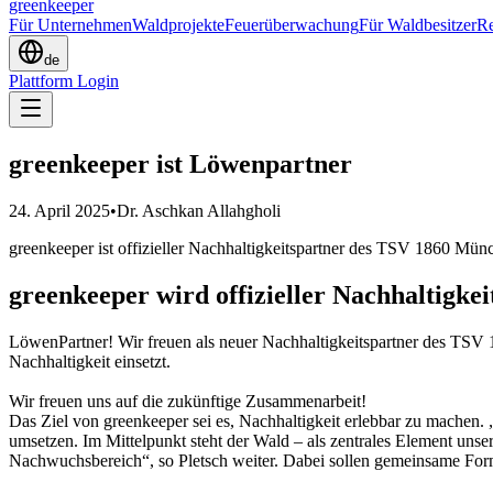
greenkeeper
Für Unternehmen
Waldprojekte
Feuerüberwachung
Für Waldbesitzer
Re
de
Plattform Login
greenkeeper ist Löwenpartner
24. April 2025
•
Dr. Aschkan Allahgholi
greenkeeper ist offizieller Nachhaltigkeitspartner des TSV 1860 Mün
greenkeeper wird offizieller Nachhaltigk
LöwenPartner! Wir freuen als neuer Nachhaltigkeitspartner des TSV 1
Nachhaltigkeit einsetzt.
Wir freuen uns auf die zukünftige Zusammenarbeit!
Das Ziel von greenkeeper sei es, Nachhaltigkeit erlebbar zu machen
umsetzen. Im Mittelpunkt steht der Wald – als zentrales Element uns
Nachwuchsbereich“, so Pletsch weiter. Dabei sollen gemeinsame For