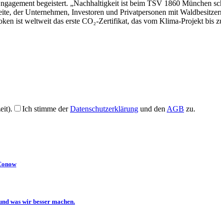
 Engagement begeistert. „Nachhaltigkeit ist beim TSV 1860 München s
 Seite, der Unternehmen, Investoren und Privatpersonen mit Waldbesitz
en ist weltweit das erste CO₂-Zertifikat, das vom Klima-Projekt bis zu
it).
Ich stimme der
Datenschutzerklärung
und den
AGB
zu.
 Conow
und was wir besser machen.