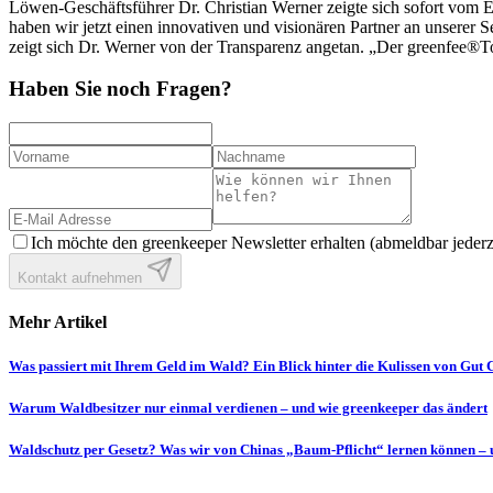
Löwen-Geschäftsführer Dr. Christian Werner zeigte sich sofort vom
haben wir jetzt einen innovativen und visionären Partner an unserer
zeigt sich Dr. Werner von der Transparenz angetan. „Der greenfee®Tok
Haben Sie noch Fragen?
Ich möchte den greenkeeper Newsletter erhalten (abmeldbar jederze
Kontakt aufnehmen
Mehr Artikel
Was passiert mit Ihrem Geld im Wald? Ein Blick hinter die Kulissen von Gut
Warum Waldbesitzer nur einmal verdienen – und wie greenkeeper das ändert
Waldschutz per Gesetz? Was wir von Chinas „Baum-Pflicht“ lernen können – 