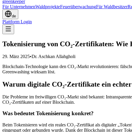
greenkeeper
Für Unternehmen
Waldprojekte
Feuerüberwachung
Für Waldbesitzer
Re
de
Plattform Login
Tokenisierung von CO₂-Zertifikaten: Wie 
29. März 2025
•
Dr. Aschkan Allahgholi
Blockchain-Technologie kann den CO₂-Markt revolutionieren: fälschu
Greenwashing wirksam löst.
Warum digitale CO₂-Zertifikate ein echt
Die Probleme im freiwilligen CO₂-Markt sind bekannt: Intransparente 
CO₂-Zertifikaten auf einer Blockchain.
Was bedeutet Tokenisierung konkret?
Beim Tokenisieren wird ein reales CO₂-Zertifikat als digitaler „Toke
eingespart oder gebunden wurde. Dank der Blockchain ist dieser Tok