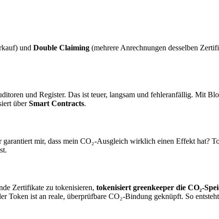
rkauf) und
Double Claiming
(mehrere Anrechnungen desselben Zertifi
itoren und Register. Das ist teuer, langsam und fehleranfällig. Mit Bl
siert über
Smart Contracts
.
rantiert mir, dass mein CO₂-Ausgleich wirklich einen Effekt hat? Toke
st.
nde Zertifikate zu tokenisieren,
tokenisiert greenkeeper die CO₂-Spe
eder Token ist an reale, überprüfbare CO₂-Bindung geknüpft. So entsteh