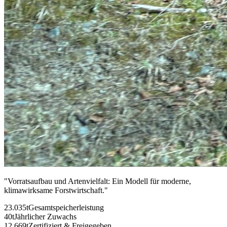
"
Vorratsaufbau und Artenvielfalt: Ein Modell für moderne,
klimawirksame Forstwirtschaft.
"
23.035t
Gesamtspeicherleistung
40t
Jährlicher Zuwachs
12.669t
Zertifiziert & Freigegeben