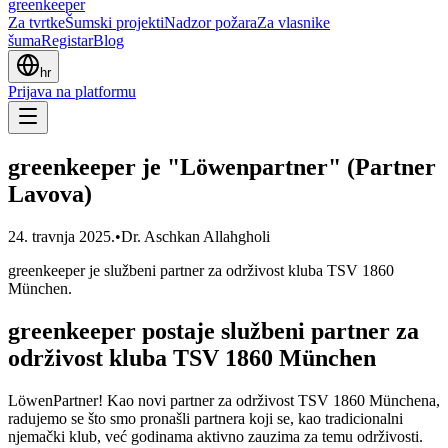
greenkeeper
Za tvrtke
Šumski projekti
Nadzor požara
Za vlasnike
šuma
Registar
Blog
hr
Prijava na platformu
greenkeeper je "Löwenpartner" (Partner
Lavova)
24. travnja 2025.
•
Dr. Aschkan Allahgholi
greenkeeper je službeni partner za održivost kluba TSV 1860
München.
greenkeeper postaje službeni partner za
održivost kluba TSV 1860 München
LöwenPartner! Kao novi partner za održivost TSV 1860 Münchena,
radujemo se što smo pronašli partnera koji se, kao tradicionalni
njemački klub, već godinama aktivno zauzima za temu održivosti.