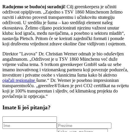
Radujemo se budućoj suradnji!
Cilj greenkeepera je učiniti
održivost opipljivom. „Zajedno s TSV 1860 Münchenom želimo
razviti i aktivno provesti transparentnu i učinkovitu strategiju
održivosti. U središtu je šuma – kao središnji element našeg
ekosustava. Želimo ciljano pozicionirati njezinu važnost unutar
kluba: kod igrača, među navijačima, a posebno u sektoru mladih“,
nastavlja Pletsch. Pritom će se kreirati zajednički formati i ponude
koji društvenu vrijednost zdrave okoline čine vidljivom i osjetnom.
Direktor "Lavova" Dr. Christian Werner odmah je bio oduševljen
angažmanom. „Održivost je u TSV 1860 Münchenu već duže
vrijeme važna tema. S tvrtkom greenkeeper GmbH sada uz sebe
imamo inovativnog i vizionarskog partnera koji povezuje poduzeća,
investitore i privatne osobe s vlasnicima šuma kako bi aktivno
ojačali regionalne
šume.“ Dr. Werner je posebno impresioniran
transparentnošću. „greenfee®Token je prvi CO2 certifikat na svijetu
koji je 100% transparentan i sljediv, od klimatskog projekta do
povlačenja iz optjecaja.“
Imate li još pitanja?