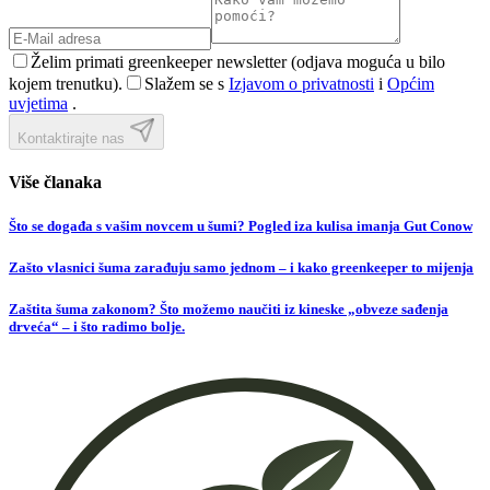
Želim primati greenkeeper newsletter (odjava moguća u bilo
kojem trenutku).
Slažem se s
Izjavom o privatnosti
i
Općim
uvjetima
.
Kontaktirajte nas
Više članaka
Što se događa s vašim novcem u šumi? Pogled iza kulisa imanja Gut Conow
Zašto vlasnici šuma zarađuju samo jednom – i kako greenkeeper to mijenja
Zaštita šuma zakonom? Što možemo naučiti iz kineske „obveze sađenja
drveća“ – i što radimo bolje.