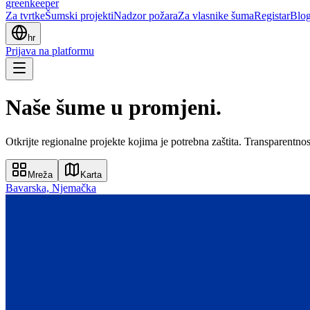
greenkeeper
Za tvrtke
Šumski projekti
Nadzor požara
Za vlasnike šuma
Registar
Blo
hr
Prijava na platformu
Naše šume u promjeni.
Otkrijte regionalne projekte kojima je potrebna zaštita. Transparentnost
Mreža
Karta
Bavarska, Njemačka