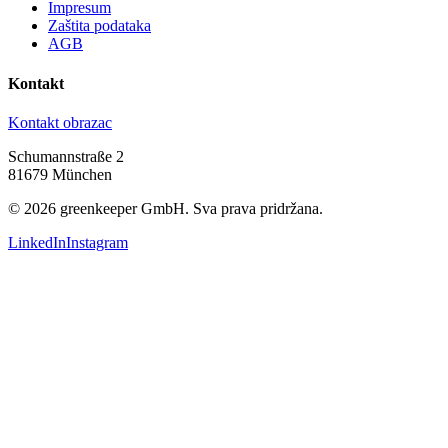
Impresum
Zaštita podataka
AGB
Kontakt
Kontakt obrazac
Schumannstraße 2
81679 München
©
2026
greenkeeper GmbH.
Sva prava pridržana.
LinkedIn
Instagram