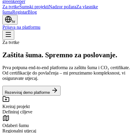
greenkeeper
Za tvrtke
Šumski projekti
Nadzor požara
Za vlasnike
šuma
Registar
Blog
hr
Prijava na platformu
Za tvrtke
Zaštita šuma. Spremno za poslovanje.
Prva potpuna end-to-end platforma za zaštitu šuma i CO₂ certifikate.
Od certifikacije do povlačenja – mi preuzimamo kompleksnost, vi
osiguravate utjecaj.
Rezerviraj demo platforme
Kreiraj projekt
Definiraj ciljeve
Odaberi šumu
Regionalni utjecaj