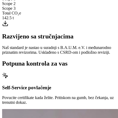
Scope 2
Scope 3
Total CO₂e
142.5
t
Razvijeno sa stručnjacima
Naš standard je nastao u suradnji s B.A.U.M. e.V. i međunarodno
priznatim revizorima. Usklađeno s CSRD-om i podložno reviziji.
Potpuna kontrola za vas
Self-Service povlačenje
Povucite certifikate kada želite. Pritiskom na gumb, bez čekanja, uz
trenutni dokaz.