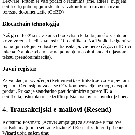
Lexware. Pritom se vaši podaci o računima (ime, adresa, kupljeni
certifikati) pohranjuju u skladu sa zakonskim rokovima čuvanja
porezne dokumentacije (GoBD).
Blockchain tehnologija
Naš greenfee® sustav koristi blockchain kako bi jamčio zaštitu od
krivotvorenja i jedinstvenost CO₂ certifikata. Na 'Public Ledgeru' se
pohranjuju isključivo hashovi transakcija, vremenski žigovi i ID-ovi
tokena. Na blockchainu se ne pohranjuju osobni podaci u jasnom
tekstu (pseudonimizacija).
Javni registar
Za validaciju povlačenja (Retirement), certifikati se vode u javnom
registru. Ovo osigurava da se CO₂ kompenzacije ne mogu dvaput
prodati. Prikaz je standardno pseudonimiziran putem ID-a
certifikata, osim ako niste izričito pristali na javno navođenje imena.
4. Transakcijski e-mailovi (Resend)
Koristimo Postmark (ActiveCampaign) za sistemske e-mailove
korisnicima (npr. resetiranje lozinke) i Resend za interni prijenos
Wizard upita našem timu.