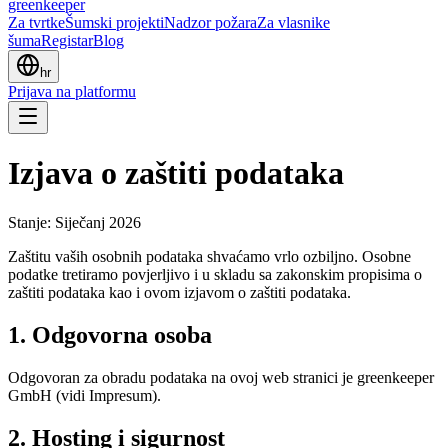
greenkeeper
Za tvrtke
Šumski projekti
Nadzor požara
Za vlasnike
šuma
Registar
Blog
hr
Prijava na platformu
Izjava o zaštiti podataka
Stanje: Siječanj 2026
Zaštitu vaših osobnih podataka shvaćamo vrlo ozbiljno. Osobne
podatke tretiramo povjerljivo i u skladu sa zakonskim propisima o
zaštiti podataka kao i ovom izjavom o zaštiti podataka.
1. Odgovorna osoba
Odgovoran za obradu podataka na ovoj web stranici je greenkeeper
GmbH (vidi Impresum).
2. Hosting i sigurnost