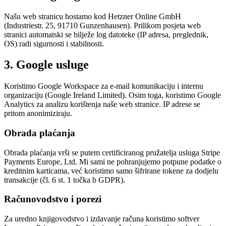
Našu web stranicu hostamo kod Hetzner Online GmbH
(Industriestr. 25, 91710 Gunzenhausen). Prilikom posjeta web
stranici automatski se bilježe log datoteke (IP adresa, preglednik,
OS) radi sigurnosti i stabilnosti.
3. Google usluge
Koristimo Google Workspace za e-mail komunikaciju i internu
organizaciju (Google Ireland Limited). Osim toga, koristimo Google
Analytics za analizu korištenja naše web stranice. IP adrese se
pritom anonimiziraju.
Obrada plaćanja
Obrada plaćanja vrši se putem certificiranog pružatelja usluga Stripe
Payments Europe, Ltd. Mi sami ne pohranjujemo potpune podatke o
kreditnim karticama, već koristimo samo šifrirane tokene za dodjelu
transakcije (čl. 6 st. 1 točka b GDPR).
Računovodstvo i porezi
Za uredno knjigovodstvo i izdavanje računa koristimo softver