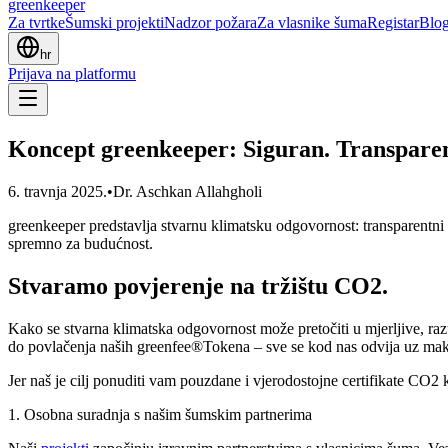
greenkeeper
Za tvrtke
Šumski projekti
Nadzor požara
Za vlasnike šuma
Registar
Blo
hr
Prijava na platformu
Koncept greenkeeper: Siguran. Transparen
6. travnja 2025.
•
Dr. Aschkan Allahgholi
greenkeeper predstavlja stvarnu klimatsku odgovornost: transparentni 
spremno za budućnost.
Stvaramo povjerenje na tržištu CO2.
Kako se stvarna klimatska odgovornost može pretočiti u mjerljive, ra
do povlačenja naših greenfee®Tokena – sve se kod nas odvija uz maks
Jer naš je cilj ponuditi vam pouzdane i vjerodostojne certifikate CO2 
1. Osobna suradnja s našim šumskim partnerima