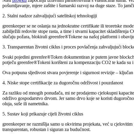
Naši
projekti
započinju izravnim partnerstvima s vlasnicima šuma. Vez
pošumljavanje, mjere zaštite i šumarski razvoj na duge staze. To jamč
2. Stalni nadzor zahvaljujući satelitskoj tehnologiji
greenkeeper se ne oslanja na jednokratne certifikate ili teoretske mo
zabilježili redovite stope rasta, a time i stvarni kapacitet skladišten
slučaju požara, blokirali greenfee®Tokene na našoj platformi i obavijest
3. Transparentan životni ciklus i proces povlačenja zahvaljujući bloc
Svaki pojedini greenfee®Token dokumentiran je putem javne blockchai
potječu greenfee®Tokeni korišteni za kompenzaciju CO2 te kada su i z
Ova potpuna sljedivost stvara povjerenje i sigurnost revizije – klju
4. Niske stope certifikacije za dugoročnu održivost i pouzdanost
Za razliku od mnogih ponuđača, mi ne prodajemo cjelokupni kapacitet 
održivo gospodarstvo drvom. Jer samo drvo koje se koristi dugoročno
oluja, suše ili nametnika.
5. Sustav koji prikazuje cijeli životni ciklus
greenkeeper ne razmišlja samo u okvirima projekata, već u cjelovitim
transparentan, robustan i siguran za budućnost.