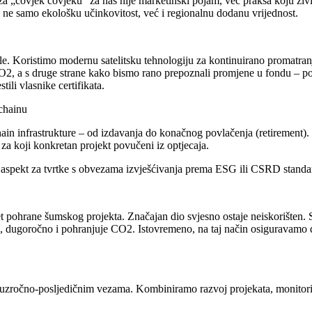
a „čovjek čovjeku“ za nas nije marketinški pojam, već praksa koju živ
i ne samo ekološku učinkovitost, već i regionalnu dodanu vrijednost.
dele. Koristimo modernu satelitsku tehnologiju za kontinuirano promatra
ja CO2, a s druge strane kako bismo rano prepoznali promjene u fondu – po
ili vlasnike certifikata.
kchainu
n infrastrukture – od izdavanja do konačnog povlačenja (retirement). 
a koji konkretan projekt povučeni iz optjecaja.
čan aspekt za tvrtke s obvezama izvješćivanja prema ESG ili CSRD stand
pohrane šumskog projekta. Značajan dio svjesno ostaje neiskorišten. S j
, dugoročno i pohranjuje CO2. Istovremeno, na taj način osiguravamo d
 uzročno-posljedičnim vezama. Kombiniramo razvoj projekata, monitorin