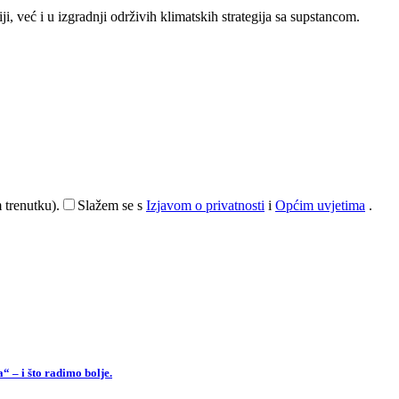
 već i u izgradnji održivih klimatskih strategija sa supstancom.
 trenutku).
Slažem se s
Izjavom o privatnosti
i
Općim uvjetima
.
 – i što radimo bolje.