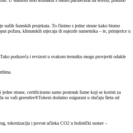
imo. U stalnom smo kontaktu s našim partnerima na terenu, pratimo
nje naših šumskih projekata. To činimo s jedne strane kako bismo
put požara, klimatskih utjecaja ili najezde nametnika – te, primjerice u
Tako poduzeća i revizori u svakom trenutku mogu provjeriti odakle
ardima.
edne strane, certificiramo samo postotak šume koji se koristi za
a su vaši greenfee®Tokeni dodatno osigurani u slučaju šteta od
g, tokenizaciju i povrat učinka CO2 u holistički sustav –