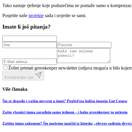
Tako nastaje rješenje koje poduzećima ne pomaže samo u kompenzaciji,
Posjetite naše
projekte
sada i uvjerite se sami.
Imate li još pitanja?
Želim primati greenkeeper newsletter (odjava moguća u bilo kojem
Kontaktirajte nas
Više članaka
Što se događa s vašim novcem u šumi? Pogled iza kulisa imanja Gut Conow
Zašto vlasnici šuma zarađuju samo jednom – i kako greenkeeper to mijenja
Zaštita šuma zakonom? Što možemo naučiti iz kineske „obveze sađenja drveća“