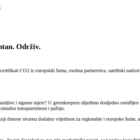
g
tan. Održiv.
certifikati CO2 iz europskih šuma, osobna partnerstva, satelitski nadzor
zumljive i sigurne mjere? U greenkeeperu slijedimo dosljedno osmišljen
imalnu transparentnost i pažnju.
koji donose stvarnu dodatnu vrijednost za regionalne i europske šume, a