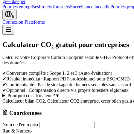
greenkeeper
Pour les entreprises
Projets forestiers
Surveillance incendie
Pour les prop
fr
Connexion Plateforme
Calculateur CO₂ gratuit pour entreprises
Calculez votre Corporate Carbon Footprint selon le GHG Protocol off
des données.
✔
Couverture complète : Scope 1, 2 et 3 (Auto-évaluation)
✔
Résultat immédiat : Rapport PDF professionnel pour ESG/CSRD
✔
Confidentialité : Pas de stockage de données sensibles sans accord
✔
Optionnel : Compensation directe via projets forestiers régionaux
Pourquoi ce calculateur ?
▼
Calculateur bilan CO2, Calculateur CO2 entreprise, créer bilan gaz à e
Coordonnées
Nom de l'entreprise
Rue & Numéro