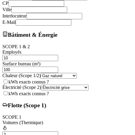
CP
Ville
Interlocuteur
E-Mail
Bâtiment & Énergie
SCOPE
1 & 2
Employés
Surface bureau (m²)
Chaleur (Scope 1/2)
kWh exacts connus ?
Électricité (Scope 2)
kWh exacts connus ?
Flotte (Scope 1)
SCOPE
1
Voitures (Thermique)