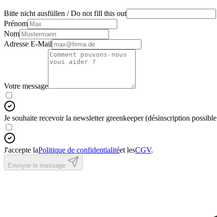
Bitte nicht ausfüllen / Do not fill this out
Prénom
Nom
Adresse E-Mail
Votre message
Je souhaite recevoir la newsletter greenkeeper (désinscription possibl
J'accepte la
Politique de confidentialité
et les
CGV
.
Envoyer le message