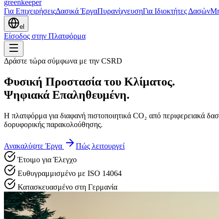
greenkeeper
Για Επιχειρήσεις
Δασικά Έργα
Πυρανίχνευση
Για Ιδιοκτήτες Δασών
Μ
el
Είσοδος στην Πλατφόρμα
Δράστε τώρα σύμφωνα με την CSRD
Φυσική Προστασία του Κλίματος.
Ψηφιακά Επαληθευμένη.
Η πλατφόρμα για διαφανή πιστοποιητικά CO₂ από περιφερειακά δασι
δορυφορικής παρακολούθησης.
Ανακαλύψτε Έργα
Πώς λειτουργεί
Έτοιμο για Έλεγχο
Ευθυγραμμισμένο με ISO 14064
Κατασκευασμένο στη Γερμανία