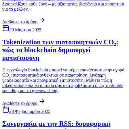
διασφαλίζουν κάθε έργο – με αξιοπιστία, διαφάνεια και προοπτική
για το μέλλον.
Διαβάστε το άρθρο
29 Μαρτίου 2025
Tokenization των πιστοποιητικών CO₂:
πώς το blockchain δημιουργεί
εμπιστοσύνη
Η τεχνολογία blockchain μπορεί να φέρει επανάσταση στην αγορά
CO₂: πιστοποιητικά ανθεκτικά σε παραποίηση, λιγότερη
γραφειοκρατία και πραγματική εμπιστοσύνη. Μάθετε πώς η
tokenization επιλύει αποτελεσματικά προβλήματα όπως το double
spending και το greenwashing.
Διαβάστε το άρθρο
28 Φεβρουαρίου 2025
Συνεργασία με την RSS: δορυφορική