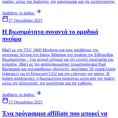
ορατός: μέσω του διαλόγου, της καινοτομίας και της εμπιστοσύνης.
Διαβάστε το άρθρο
27 Οκτωβρίου 2025
Η βιωσιμότητα συναντά το ομαδικό
πνεύμα
Μαζί με την TSV 1860 Μονάχου και τους φιλάθλους της,
φυτέψαμε δέντρα στο δάσος Münsing στο πλαίσιο της Εβδομάδας
Βιωσιμότητας – ένα ισχυρό μήνυμα για την ενεργό προστασία του
κλίματος. Μαζί με τον αναπληρωματικό τερματοφύλακα Paul
Bachmann και πολυάριθμους εθελοντές, φυτέψαμε 50 νεαρά έλατα
(λάρυκες) για τη δέσμευση CO2 και την ενίσχυση της φύσης. Η
δράση αποδεικνύει: η βιωσιμότητα προκύπτει μέσα από την πράξη:
μέσω της δέσμευσης, της κοινότητας και της ευθύνης.
Διαβάστε το άρθρο
15 Οκτωβρίου 2025
Ένα πρόγραμμα affiliate που μπορεί να