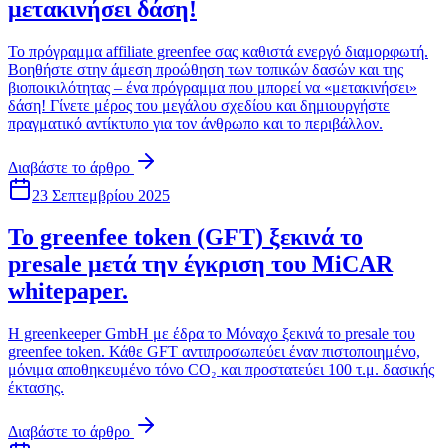
μετακινήσει δάση!
Το πρόγραμμα affiliate greenfee σας καθιστά ενεργό διαμορφωτή.
Βοηθήστε στην άμεση προώθηση των τοπικών δασών και της
βιοποικιλότητας – ένα πρόγραμμα που μπορεί να «μετακινήσει»
δάση! Γίνετε μέρος του μεγάλου σχεδίου και δημιουργήστε
πραγματικό αντίκτυπο για τον άνθρωπο και το περιβάλλον.
Διαβάστε το άρθρο
23 Σεπτεμβρίου 2025
Το greenfee token (GFT) ξεκινά το
presale μετά την έγκριση του MiCAR
whitepaper.
Η greenkeeper GmbH με έδρα το Μόναχο ξεκινά το presale του
greenfee token. Κάθε GFT αντιπροσωπεύει έναν πιστοποιημένο,
μόνιμα αποθηκευμένο τόνο CO₂ και προστατεύει 100 τ.μ. δασικής
έκτασης.
Διαβάστε το άρθρο