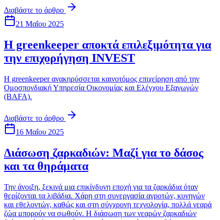
Διαβάστε το άρθρο
21 Μαΐου 2025
Η greenkeeper αποκτά επιλεξιμότητα για
την επιχορήγηση INVEST
Η greenkeeper ανακηρύσσεται καινοτόμος επιχείρηση από την
Ομοσπονδιακή Υπηρεσία Οικονομίας και Ελέγχου Εξαγωγών
(BAFA).
Διαβάστε το άρθρο
16 Μαΐου 2025
Διάσωση ζαρκαδιών: Μαζί για το δάσος
και τα θηράματα
Την άνοιξη, ξεκινά μια επικίνδυνη εποχή για τα ζαρκάδια όταν
θερίζονται τα λιβάδια. Χάρη στη συνεργασία αγροτών, κυνηγών
και εθελοντών, καθώς και στη σύγχρονη τεχνολογία, πολλά νεαρά
ζώα μπορούν να σωθούν. Η διάσωση των νεαρών ζαρκαδιών