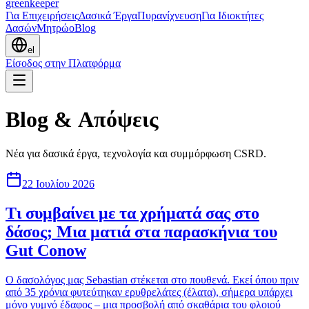
greenkeeper
Για Επιχειρήσεις
Δασικά Έργα
Πυρανίχνευση
Για Ιδιοκτήτες
Δασών
Μητρώο
Blog
el
Είσοδος στην Πλατφόρμα
Blog & Απόψεις
Νέα για δασικά έργα, τεχνολογία και συμμόρφωση CSRD.
22 Ιουλίου 2026
Τι συμβαίνει με τα χρήματά σας στο
δάσος; Μια ματιά στα παρασκήνια του
Gut Conow
Ο δασολόγος μας Sebastian στέκεται στο πουθενά. Εκεί όπου πριν
από 35 χρόνια φυτεύτηκαν ερυθρελάτες (έλατα), σήμερα υπάρχει
μόνο γυμνό έδαφος – μια προσβολή από σκαθάρια του φλοιού