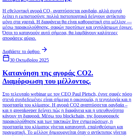
Η εθελοντική αγορά CO₂ αναπτύσσεται ραγδαία, αλλά συχνά
λείπει η εμπιστοσύνη: πολλά πιστοποιητικά δείχνουν αντίκτυπο
μόνο στα χαρτιά. Η διαφάνεια θα είναι καθοριστική στο μέλλον —
μέσω παρακολούθησης, σαφών προτύπων και ιχνηλάσιμων έργων.
Όσοι το κατανοούν αυτό σήμερα, θα λαμβάνουν καλύτερες
αποφάσεις αύριο.
Διαβάστε το άρθρο
30 Οκτωβρίου 2025
Κατανόηση της αγοράς CO2.
Διαμόρφωση του μέλλοντος.
Στο τελευταίο webinar με τον CEO Paul Pletsch, έγινε σαφές πόσο
στενά συνδεδεμένες είναι σήμερα η οικονομία, η τεχνολογία και η
προστασία του κλίματος. Η αγορά CO2 αναπτύσσεται ραγδαία –
και η greenkeeper δείχνει πώς η διαφάνεια και η υπευθυνότητα
κάνουν τη διαφορά. Μέσω του blockchain, της δορυφορικής
παρακολούθησης και των τακτικών live ενημερώσεων, η
προστασία του κλίματος γίνεται κατανοητή, επαληθεύσιμη και
πραγματική. Το μέλλον δημιουργείται όταν ο αντίκτυπος γίνεται