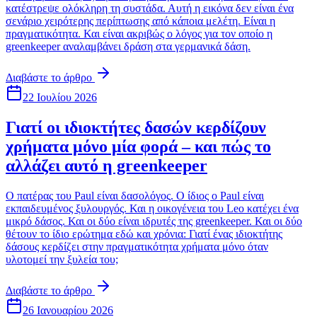
κατέστρεψε ολόκληρη τη συστάδα. Αυτή η εικόνα δεν είναι ένα
σενάριο χειρότερης περίπτωσης από κάποια μελέτη. Είναι η
πραγματικότητα. Και είναι ακριβώς ο λόγος για τον οποίο η
greenkeeper αναλαμβάνει δράση στα γερμανικά δάση.
Διαβάστε το άρθρο
22 Ιουλίου 2026
Γιατί οι ιδιοκτήτες δασών κερδίζουν
χρήματα μόνο μία φορά – και πώς το
αλλάζει αυτό η greenkeeper
Ο πατέρας του Paul είναι δασολόγος. Ο ίδιος ο Paul είναι
εκπαιδευμένος ξυλουργός. Και η οικογένεια του Leo κατέχει ένα
μικρό δάσος. Και οι δύο είναι ιδρυτές της greenkeeper. Και οι δύο
θέτουν το ίδιο ερώτημα εδώ και χρόνια: Γιατί ένας ιδιοκτήτης
δάσους κερδίζει στην πραγματικότητα χρήματα μόνο όταν
υλοτομεί την ξυλεία του;
Διαβάστε το άρθρο
26 Ιανουαρίου 2026