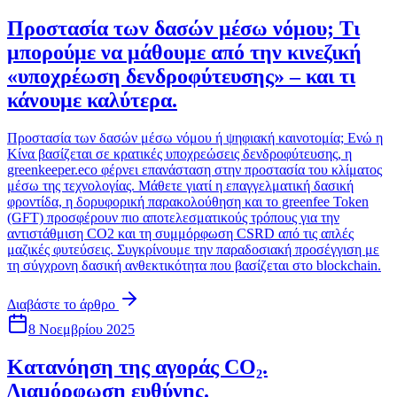
Προστασία των δασών μέσω νόμου; Τι
μπορούμε να μάθουμε από την κινεζική
«υποχρέωση δενδροφύτευσης» – και τι
κάνουμε καλύτερα.
Προστασία των δασών μέσω νόμου ή ψηφιακή καινοτομία; Ενώ η
Κίνα βασίζεται σε κρατικές υποχρεώσεις δενδροφύτευσης, η
greenkeeper.eco φέρνει επανάσταση στην προστασία του κλίματος
μέσω της τεχνολογίας. Μάθετε γιατί η επαγγελματική δασική
φροντίδα, η δορυφορική παρακολούθηση και το greenfee Token
(GFT) προσφέρουν πιο αποτελεσματικούς τρόπους για την
αντιστάθμιση CO2 και τη συμμόρφωση CSRD από τις απλές
μαζικές φυτεύσεις. Συγκρίνουμε την παραδοσιακή προσέγγιση με
τη σύγχρονη δασική ανθεκτικότητα που βασίζεται στο blockchain.
Διαβάστε το άρθρο
8 Νοεμβρίου 2025
Κατανόηση της αγοράς CO₂.
Διαμόρφωση ευθύνης.