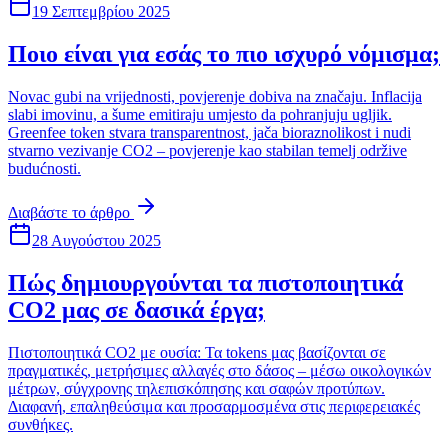
19 Σεπτεμβρίου 2025
Ποιο είναι για εσάς το πιο ισχυρό νόμισμα;
Novac gubi na vrijednosti, povjerenje dobiva na značaju. Inflacija
slabi imovinu, a šume emitiraju umjesto da pohranjuju ugljik.
Greenfee token stvara transparentnost, jača bioraznolikost i nudi
stvarno vezivanje CO2 – povjerenje kao stabilan temelj održive
budućnosti.
Διαβάστε το άρθρο
28 Αυγούστου 2025
Πώς δημιουργούνται τα πιστοποιητικά
CO2 μας σε δασικά έργα;
Πιστοποιητικά CO2 με ουσία: Τα tokens μας βασίζονται σε
πραγματικές, μετρήσιμες αλλαγές στο δάσος – μέσω οικολογικών
μέτρων, σύγχρονης τηλεπισκόπησης και σαφών προτύπων.
Διαφανή, επαληθεύσιμα και προσαρμοσμένα στις περιφερειακές
συνθήκες.