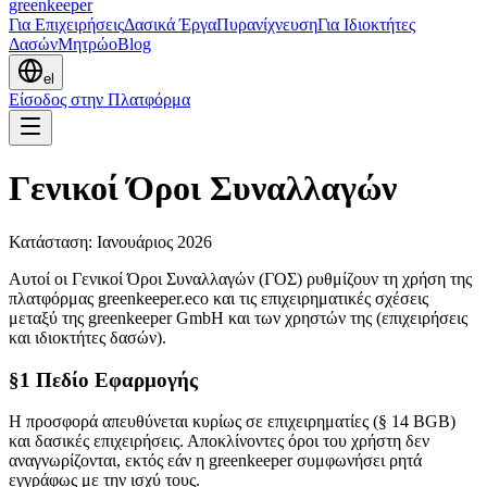
greenkeeper
Για Επιχειρήσεις
Δασικά Έργα
Πυρανίχνευση
Για Ιδιοκτήτες
Δασών
Μητρώο
Blog
el
Είσοδος στην Πλατφόρμα
Γενικοί Όροι Συναλλαγών
Κατάσταση: Ιανουάριος 2026
Αυτοί οι Γενικοί Όροι Συναλλαγών (ΓΟΣ) ρυθμίζουν τη χρήση της
πλατφόρμας greenkeeper.eco και τις επιχειρηματικές σχέσεις
μεταξύ της greenkeeper GmbH και των χρηστών της (επιχειρήσεις
και ιδιοκτήτες δασών).
§1 Πεδίο Εφαρμογής
Η προσφορά απευθύνεται κυρίως σε επιχειρηματίες (§ 14 BGB)
και δασικές επιχειρήσεις. Αποκλίνοντες όροι του χρήστη δεν
αναγνωρίζονται, εκτός εάν η greenkeeper συμφωνήσει ρητά
εγγράφως με την ισχύ τους.