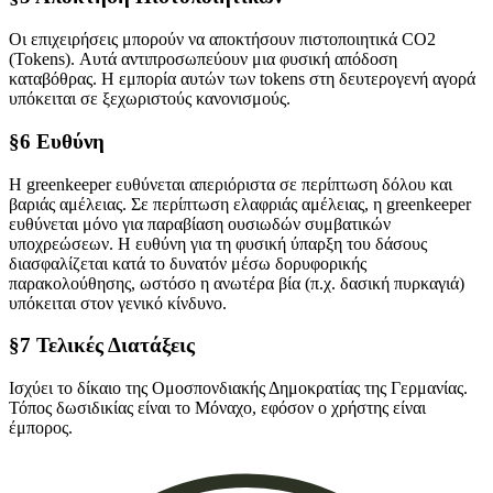
Οι επιχειρήσεις μπορούν να αποκτήσουν πιστοποιητικά CO2
(Tokens). Αυτά αντιπροσωπεύουν μια φυσική απόδοση
καταβόθρας. Η εμπορία αυτών των tokens στη δευτερογενή αγορά
υπόκειται σε ξεχωριστούς κανονισμούς.
§6 Ευθύνη
Η greenkeeper ευθύνεται απεριόριστα σε περίπτωση δόλου και
βαριάς αμέλειας. Σε περίπτωση ελαφριάς αμέλειας, η greenkeeper
ευθύνεται μόνο για παραβίαση ουσιωδών συμβατικών
υποχρεώσεων. Η ευθύνη για τη φυσική ύπαρξη του δάσους
διασφαλίζεται κατά το δυνατόν μέσω δορυφορικής
παρακολούθησης, ωστόσο η ανωτέρα βία (π.χ. δασική πυρκαγιά)
υπόκειται στον γενικό κίνδυνο.
§7 Τελικές Διατάξεις
Ισχύει το δίκαιο της Ομοσπονδιακής Δημοκρατίας της Γερμανίας.
Τόπος δωσιδικίας είναι το Μόναχο, εφόσον ο χρήστης είναι
έμπορος.