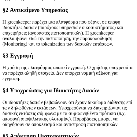
§2 Αντικείμενο Υπηρεσίας
Η greenkeeper παρέχει μια πλατφόρμα που φέρνει σε επαφή
ιδιοκτήτες δασών (παρόχους υπηρεσιών οικοσυστήματος) και
επιχειρήσεις (αγοραστές πιστοποιητικών). Η greenkeeper
αναλαμβάνει εδώ την πιστοποίηση, την παρακολούθηση
(Monitoring) και το tokenization των δασικών εκτάσεων.
§3 Εγγραφή
Η χρήση της πλατφόρμας απαιτεί εγγραφή. Ο χρήστης υποχρεούται
να παρέχει αληθή στοιχεία. Δεν υπάρχει νομική αξίωση για
εγγραφή.
§4 Υποχρεώσεις για Ιδιοκτήτες Δασών
Οι ιδιοκτήτες δασών βεβαιώνουν ότι έχουν δικαίωμα διάθεσης επί
των δηλωθέντων εκτάσεων. Υποχρεούνται να διαχειρίζονται τις
δασικές εκτάσεις σύμφωνα με τα συμφωνηθέντα πρότυπα (π.χ.
αποφυγή αποψιλωτικής υλοτομίας). Παραβάσεις μπορεί να
οδηγήσουν σε αποκλεισμό και αντιστροφή πιστοποιητικών.
§5 Απόκτηση Πιστοποιητικών