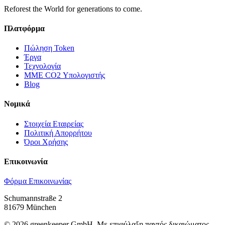
Reforest the World for generations to come.
Πλατφόρμα
Πώληση Token
Έργα
Τεχνολογία
ΜΜΕ CO2 Υπολογιστής
Blog
Νομικά
Στοιχεία Εταιρείας
Πολιτική Απορρήτου
Όροι Χρήσης
Επικοινωνία
Φόρμα Επικοινωνίας
Schumannstraße 2
81679 München
©
2026
greenkeeper GmbH.
Με επιφύλαξη παντός δικαιώματος.