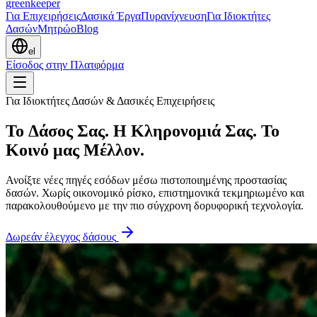
greenkeeper
Για Επιχειρήσεις
Δασικά Έργα
Πυρανίχνευση
Για Ιδιοκτήτες
Δασών
Μητρώο
Blog
el
Είσοδος στην Πλατφόρμα
Για Ιδιοκτήτες Δασών & Δασικές Επιχειρήσεις
Το Δάσος Σας. Η Κληρονομιά Σας. Το
Κοινό μας Μέλλον.
Ανοίξτε νέες πηγές εσόδων μέσω πιστοποιημένης προστασίας
δασών. Χωρίς οικονομικό ρίσκο, επιστημονικά τεκμηριωμένο και
παρακολουθούμενο με την πιο σύγχρονη δορυφορική τεχνολογία.
Δωρεάν έλεγχος δάσους