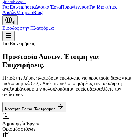
greenkeeper
Για Επιχειρήσεις
Δασικά Έργα
Πυρανίχνευση
Για Ιδιοκτήτες
Δασών
Μητρώο
Blog
el
Είσοδος στην Πλατφόρμα
Για Επιχειρήσεις
Προστασία Δασών. Έτοιμη για
Επιχειρήσεις.
Η πρώτη πλήρης πλατφόρμα end-to-end για προστασία δασών και
πιστοποιητικά CO₂. Από την πιστοποίηση έως την απόσυρση –
αναλαμβάνουμε την πολυπλοκότητα, εσείς εξασφαλίζετε τον
αντίκτυπο.
Κράτηση Demo Πλατφόρμας
Δημιουργία Έργου
Ορισμός στόχων