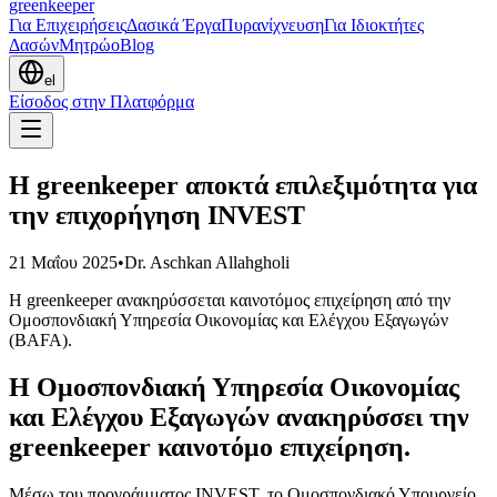
greenkeeper
Για Επιχειρήσεις
Δασικά Έργα
Πυρανίχνευση
Για Ιδιοκτήτες
Δασών
Μητρώο
Blog
el
Είσοδος στην Πλατφόρμα
Η greenkeeper αποκτά επιλεξιμότητα για
την επιχορήγηση INVEST
21 Μαΐου 2025
•
Dr. Aschkan Allahgholi
Η greenkeeper ανακηρύσσεται καινοτόμος επιχείρηση από την
Ομοσπονδιακή Υπηρεσία Οικονομίας και Ελέγχου Εξαγωγών
(BAFA).
Η Ομοσπονδιακή Υπηρεσία Οικονομίας
και Ελέγχου Εξαγωγών ανακηρύσσει την
greenkeeper καινοτόμο επιχείρηση.
Μέσω του προγράμματος INVEST, το Ομοσπονδιακό Υπουργείο