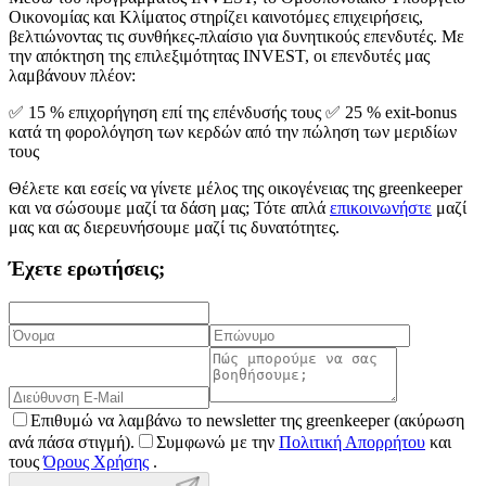
Οικονομίας και Κλίματος στηρίζει καινοτόμες επιχειρήσεις,
βελτιώνοντας τις συνθήκες-πλαίσιο για δυνητικούς επενδυτές. Με
την απόκτηση της επιλεξιμότητας INVEST, οι επενδυτές μας
λαμβάνουν πλέον:
✅ 15 % επιχορήγηση επί της επένδυσής τους ✅ 25 % exit-bonus
κατά τη φορολόγηση των κερδών από την πώληση των μεριδίων
τους
Θέλετε και εσείς να γίνετε μέλος της οικογένειας της greenkeeper
και να σώσουμε μαζί τα δάση μας; Τότε απλά
επικοινωνήστε
μαζί
μας και ας διερευνήσουμε μαζί τις δυνατότητες.
Έχετε ερωτήσεις;
Επιθυμώ να λαμβάνω το newsletter της greenkeeper (ακύρωση
ανά πάσα στιγμή).
Συμφωνώ με την
Πολιτική Απορρήτου
και
τους
Όρους Χρήσης
.