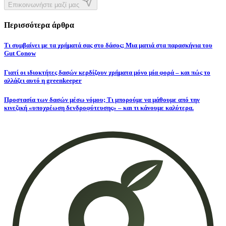
Επικοινωνήστε μαζί μας
Περισσότερα άρθρα
Τι συμβαίνει με τα χρήματά σας στο δάσος; Μια ματιά στα παρασκήνια του
Gut Conow
Γιατί οι ιδιοκτήτες δασών κερδίζουν χρήματα μόνο μία φορά – και πώς το
αλλάζει αυτό η greenkeeper
Προστασία των δασών μέσω νόμου; Τι μπορούμε να μάθουμε από την
κινεζική «υποχρέωση δενδροφύτευσης» – και τι κάνουμε καλύτερα.