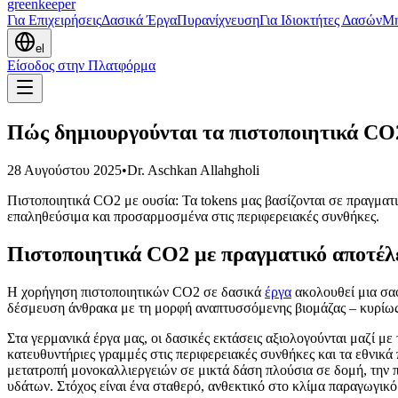
greenkeeper
Για Επιχειρήσεις
Δασικά Έργα
Πυρανίχνευση
Για Ιδιοκτήτες Δασών
Μ
el
Είσοδος στην Πλατφόρμα
Πώς δημιουργούνται τα πιστοποιητικά CO2
28 Αυγούστου 2025
•
Dr. Aschkan Allahgholi
Πιστοποιητικά CO2 με ουσία: Τα tokens μας βασίζονται σε πραγμα
επαληθεύσιμα και προσαρμοσμένα στις περιφερειακές συνθήκες.
Πιστοποιητικά CO2 με πραγματικό αποτέλ
Η χορήγηση πιστοποιητικών CO2 σε δασικά
έργα
ακολουθεί μια σαφ
δέσμευση άνθρακα με τη μορφή αναπτυσσόμενης βιομάζας – κυρίω
Στα γερμανικά έργα μας, οι δασικές εκτάσεις αξιολογούνται μαζί μ
κατευθυντήριες γραμμές στις περιφερειακές συνθήκες και τα εθνικ
μετατροπή μονοκαλλιεργειών σε μικτά δάση πλούσια σε δομή, την 
υδάτων. Στόχος είναι ένα σταθερό, ανθεκτικό στο κλίμα παραγωγικό