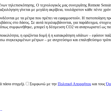
ένων τηλεπισκόπησης. Ο τεχνολογικός μας συνεργάτης Remote Sensi
ξιολόγηση γίνεται με μεγάλη ακρίβεια, τουλάχιστον κάθε πέντε χρόν
υνδέονται με τα μέτρα που πρέπει να εφαρμοστούν. Η πιστοποίηση πρ
άσεις στο δάσος. Σε αυτά περιλαμβάνονται, για παράδειγμα, στοχευ
 όπως συμφωνήθηκε, μπορεί η δέσμευση CO2 να αναγνωριστεί ως πιστ
οικιλότητα, η οριζόντια δομή ή η κατακράτηση υδάτων – εφόσον παίζ
μέσω συγκεκριμένων μέτρων – με ανιχνεύσιμο και επαληθεύσιμο τρόπ
ά πάσα στιγμή).
Συμφωνώ με την
Πολιτική Απορρήτου
και τους
Όρ