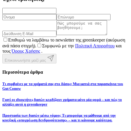
Επιθυμώ να λαμβάνω το newsletter της greenkeeper (ακύρωση
ανά πάσα στιγμή).
Συμφωνώ με την
Πολιτική Απορρήτου
και
τους
Όρους Χρήσης
.
Επικοινωνήστε μαζί μας
Περισσότερα άρθρα
Τι συμβαίνει με τα χρήματά σας στο δάσος; Μια ματιά στα παρασκήνια του
Gut Conow
Γιατί οι ιδιοκτήτες δασών κερδίζουν χρήματα μόνο μία φορά – και πώς το
αλλάζει αυτό η greenkeeper
Προστασία των δασών μέσω νόμου; Τι μπορούμε να μάθουμε από την
κινεζική «υποχρέωση δενδροφύτευσης» – και τι κάνουμε καλύτερα.