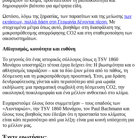
ρυθμίζουν το κλίμα, προστατεύουν τη βιοποικιλότητα και
δημιουργούν βιότοπο για αμέτρητα είδη.
Ωστόσο, λόγω της ξηρασίας, των παρασίτων και της μείωσης
των
εκτάσεων, πολλά δάση στη Γερμανία δέχονται πίεση.
Με
στοχευμένα μέτρα όπως αυτό, βοηθάμε στη διασφάλιση της
μακροπρόθεσμης απορρόφησης CO2 και στη σταθεροποίηση των
οικοσυστημάτων.
Αθλητισμός, κοινότητα και ευθύνη
Το γεγονός ότι ένας ιστορικός σύλλογος όπως η TSV 1860
Μονάχου υποστηρίζει τέτοια έργα δείχνει ότι: Η βιωσιμότητα και ο
αθλητισμός ταιριάζουν – και τα δύο ζουν μέσα από το πάθος, τη
δέσμευση και τη μακροπρόθεσμη προοπτική. Έτσι, μια δράση
δενδροφύτευσης γίνεται κάτι περισσότερο από μια ωραία
εκδήλωση: μια πραγματική συμβολή στη δέσμευση CO2, την
οικολογική ποικιλομορφία και ένα μέλλον ανθεκτικό στο κλίμα.
Ευχαριστούμε όλους όσοι συμμετείχαν – τους οπαδούς των
«Λιονταριών», την TSV 1860 Μονάχου, τον Paul Bachmann και
όλους τους βοηθούς που έδειξαν ότι η προστασία του κλίματος
είναι κάτι περισσότερο από μια λέξη: είναι μια κοινή υπόσχεση για
το μέλλον μας.
Έχετε ερωτήσεις;