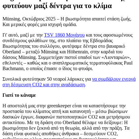
φυτεύουν μαζί δέντρα για το κλίμα
Münsing, Οκτώβριος 2025 – Η βιωσιμότητα απαιτεί στάση ζωής.
Και μερικές φορές μια ισχυρή ομάδα.
Γι' αυτό, μαζί με την
TSV 1860 Μονάχου
και τους αφοσιωμένους
συνδέσμους φιλάθλων της, στο πλαίσιο της Εβδομάδας
Βιωσιμότητας του συλλόγου, φυτέψαμε δέντρα στο βαυαρικό
Oberland – μεταξύ Münsing και Höhenrain, στην καρδιά του
δάσους Münsing. Συμμετείχαν πιστοί οπαδοί των «Λιονταριών»,
εθελοντές – καθώς και ο αναπληρωματικός τερματοφύλακας Paul
Bachmann, ο οποίος έπιασε ο ίδιος το φτυάρι.
Συνολικά φυτεύτηκαν 50 νεαροί λάρυκες για
να συμβάλουν ενεργά
στη δέσμευση CO2 και στην αναδάσωση
.
Γιατί το κάναμε
Η αποστολή μας στην greenkeeper είναι να καταστήσουμε την
προστασία του κλίματος απτή και κατανοητή – μέσω βιώσιμων
δασικών έργων, διαφανών πιστοποιητικών CO2 και μετρήσιμου
αντικτύπου. Με τη δράση στο Oberland θέλαμε να δείξουμε: Η
βιωσιμότητα δεν ξεκινά από τη θεωρία, αλλά από την πράξη. Τα
δάση είναι φυσικές αποθήκες άνθρακα – δεσμεύουν CO2,