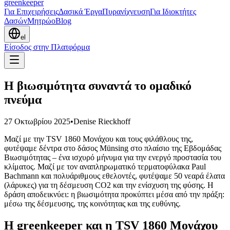
greenkeeper
Για Επιχειρήσεις
Δασικά Έργα
Πυρανίχνευση
Για Ιδιοκτήτες
Δασών
Μητρώο
Blog
el
Είσοδος στην Πλατφόρμα
Η βιωσιμότητα συναντά το ομαδικό
πνεύμα
27 Οκτωβρίου 2025
•
Denise Rieckhoff
Μαζί με την TSV 1860 Μονάχου και τους φιλάθλους της,
φυτέψαμε δέντρα στο δάσος Münsing στο πλαίσιο της Εβδομάδας
Βιωσιμότητας – ένα ισχυρό μήνυμα για την ενεργό προστασία του
κλίματος. Μαζί με τον αναπληρωματικό τερματοφύλακα Paul
Bachmann και πολυάριθμους εθελοντές, φυτέψαμε 50 νεαρά έλατα
(λάρυκες) για τη δέσμευση CO2 και την ενίσχυση της φύσης. Η
δράση αποδεικνύει: η βιωσιμότητα προκύπτει μέσα από την πράξη:
μέσω της δέσμευσης, της κοινότητας και της ευθύνης.
Η greenkeeper και η TSV 1860 Μονάχου